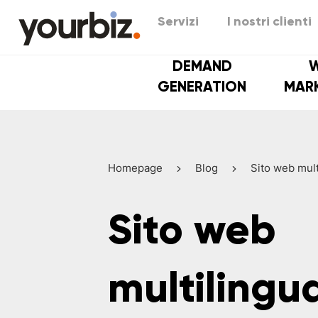
Servizi
I nostri clienti
DEMAND
GENERATION
MAR
Homepage
Blog
Sito web mult
Sito web
multilingu