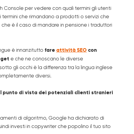
h Console per vedere con quali termini gli utenti
ti termini che rimandano a prodotti o servizi che
o che è il caso di mandare in pensione i traduttori
ingue è innanzitutto
fare
attività SEO
con
rget
e che ne conoscano le diverse
tto gli occhi è la differenza tra la lingua inglese
 completamente diversi.
l punto di vista dei potenziali clienti stranieri
rnamenti di algoritmo, Google ha dichiarato di
uindi investi in copywriter che popolino il tuo sito