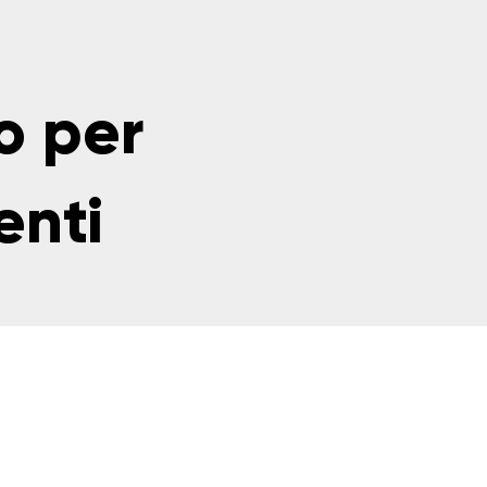
o per
enti