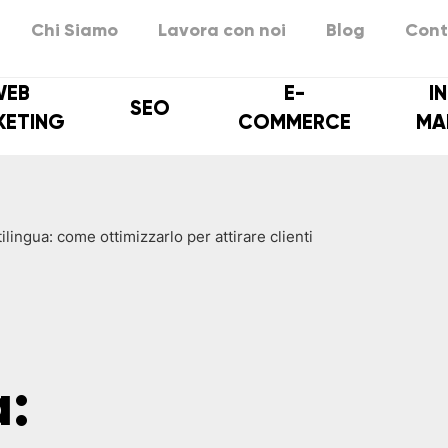
Chi Siamo
Lavora con noi
Blog
Cont
WEB
E-
I
SEO
KETING
COMMERCE
MA
ilingua: come ottimizzarlo per attirare clienti
a: