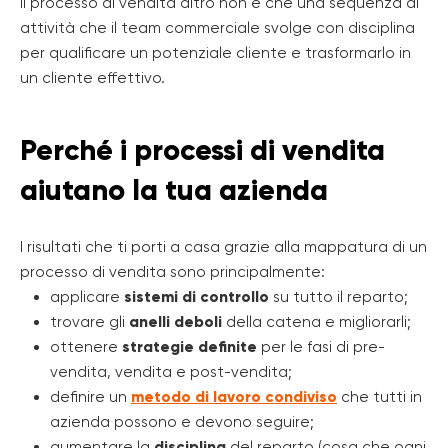
Il processo di vendita altro non è che una sequenza di
attività che il team commerciale svolge con disciplina
per qualificare un potenziale cliente e trasformarlo in
un cliente effettivo.
Perché i processi di vendita
aiutano la tua azienda
I risultati che ti porti a casa grazie alla mappatura di un
processo di vendita sono principalmente:
applicare
sistemi di controllo
su tutto il reparto;
trovare gli
anelli deboli
della catena e migliorarli;
ottenere
strategie definite
per le fasi di pre-
vendita, vendita e post-vendita;
definire un
metodo di lavoro condiviso
che tutti in
azienda possono e devono seguire;
aumentare la
disciplina
del reparto (cosa che ogni