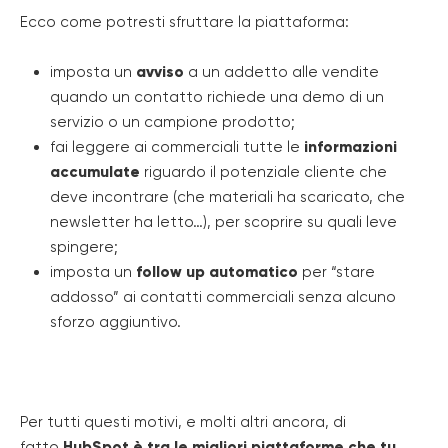
Ecco come potresti sfruttare la piattaforma:
imposta un
avviso
a un addetto alle vendite
quando un contatto richiede una demo di un
servizio o un campione prodotto;
fai leggere ai commerciali tutte le
informazioni
accumulate
riguardo il potenziale cliente che
deve incontrare (che materiali ha scaricato, che
newsletter ha letto…), per scoprire su quali leve
spingere;
imposta un
follow up automatico
per “stare
addosso” ai contatti commerciali senza alcuno
sforzo aggiuntivo.
Per tutti questi motivi, e molti altri ancora, di
fatto
HubSpot è tra le migliori piattaforme che tu