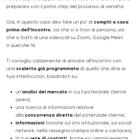
prepararsi con il primo step del processo di vendita.
Già, in questo caso devi fare un po’ di
compiti a casa
prima dell’incontro
, sia che ci si trovi di persona, sia
che si tratti di una videocall su Zoom, Google Meet
o
quel che l’è
.
Ti consiglio caldamente di arrivare all’incontro con
una
scaletta già programmata
di quello che dirai ai
tuoi interlocutori, basandoti su:
un’
analisi del mercato
in cui il potenziale cliente
opera;
una ricerca di informazioni relative
alla
concorrenza diretta
del potenziale cliente;
informazioni
trovate sul sito istituzionale, sui social
network, nella rassegna stampa online o cartacea;
la tua
rete di contatti
. Anche più semplicemente