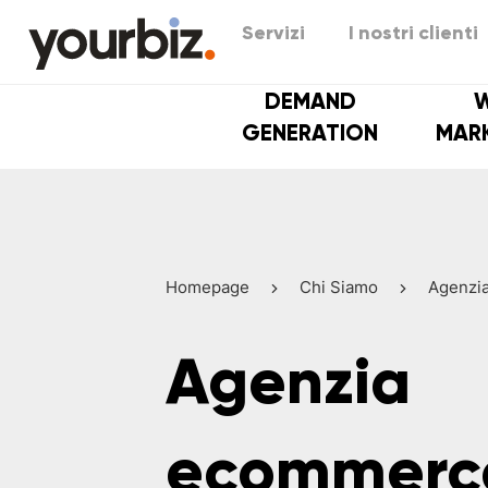
Servizi
I nostri clienti
DEMAND
GENERATION
MAR
Homepage
Chi Siamo
Agenzi
Agenzia
ecommerc