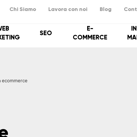
Chi Siamo
Lavora con noi
Blog
Cont
WEB
E-
I
SEO
KETING
COMMERCE
MA
a ecommerce
e