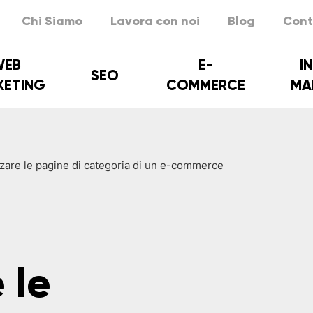
Chi Siamo
Lavora con noi
Blog
Cont
WEB
E-
I
SEO
KETING
COMMERCE
MA
zare le pagine di categoria di un e-commerce
 le