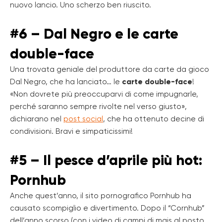
nuovo lancio. Uno scherzo ben riuscito.
#6 – Dal Negro e le carte
double-face
Una trovata geniale del produttore da carte da gioco
Dal Negro, che ha lanciato… le
carte double-face
!
«Non dovrete più preoccuparvi di come impugnarle,
perché saranno sempre rivolte nel verso giusto»,
dichiarano nel
post social
, che ha ottenuto decine di
condivisioni. Bravi e simpaticissimi!
#5 – Il pesce d’aprile più hot:
Pornhub
Anche quest’anno, il sito pornografico Pornhub ha
causato scompiglio e divertimento. Dopo il “Cornhub”
dell’anno scorso (con i video di campi di mais al posto