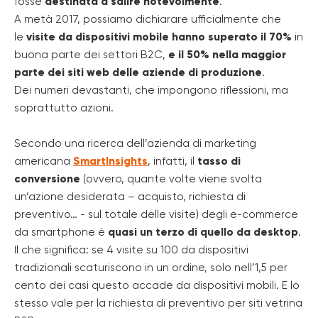
fosse
destinata a salire notevolmente
.
A metà 2017, possiamo dichiarare ufficialmente che
le
visite da dispositivi mobile hanno superato il 70%
in
buona parte dei settori B2C,
e il 50% nella maggior
parte dei siti web delle aziende di produzione
.
Dei numeri devastanti, che impongono riflessioni, ma
soprattutto azioni.
Secondo una ricerca dell’azienda di marketing
americana
SmartInsights
, infatti, il
tasso di
conversione
(ovvero, quante volte viene svolta
un’azione desiderata – acquisto, richiesta di
preventivo… - sul totale delle visite) degli e-commerce
da smartphone è
quasi un terzo di quello da desktop
.
Il che significa: se 4 visite su 100 da dispositivi
tradizionali scaturiscono in un ordine, solo nell’1,5 per
cento dei casi questo accade da dispositivi mobili. E lo
stesso vale per la richiesta di preventivo per siti vetrina